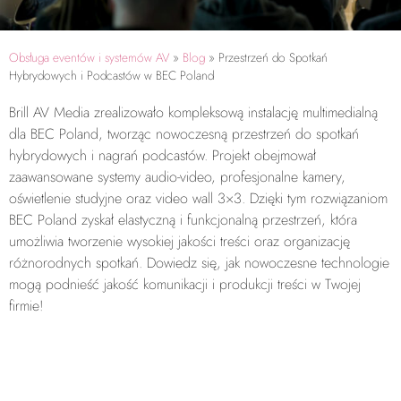
Obsługa eventów i systemów AV
»
Blog
»
Przestrzeń do Spotkań
Hybrydowych i Podcastów w BEC Poland
Brill AV Media zrealizowało kompleksową instalację multimedialną
dla BEC Poland, tworząc nowoczesną przestrzeń do spotkań
hybrydowych i nagrań podcastów. Projekt obejmował
zaawansowane systemy audio-video, profesjonalne kamery,
oświetlenie studyjne oraz video wall 3×3. Dzięki tym rozwiązaniom
BEC Poland zyskał elastyczną i funkcjonalną przestrzeń, która
umożliwia tworzenie wysokiej jakości treści oraz organizację
różnorodnych spotkań. Dowiedz się, jak nowoczesne technologie
mogą podnieść jakość komunikacji i produkcji treści w Twojej
firmie!