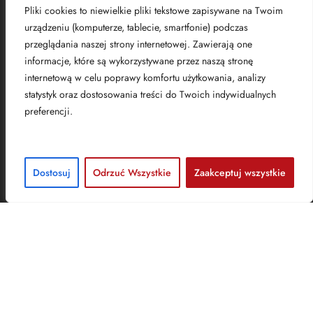
Pliki cookies to niewielkie pliki tekstowe zapisywane na Twoim
urządzeniu (komputerze, tablecie, smartfonie) podczas
przeglądania naszej strony internetowej. Zawierają one
Kraków
informacje, które są wykorzystywane przez naszą stronę
internetową w celu poprawy komfortu użytkowania, analizy
Adres
statystyk oraz dostosowania treści do Twoich indywidualnych
preferencji.
Brill AV Media sp. z o.o.​
biuro@brill.pl
(+48)
608 039 057
Dostosuj
Odrzuć Wszystkie
Zaakceptuj wszystkie
ul. Kamienna 10,
31-403 Kraków
NIP:1070003205
Eventy