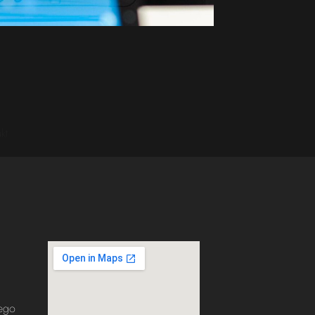
kt
nego