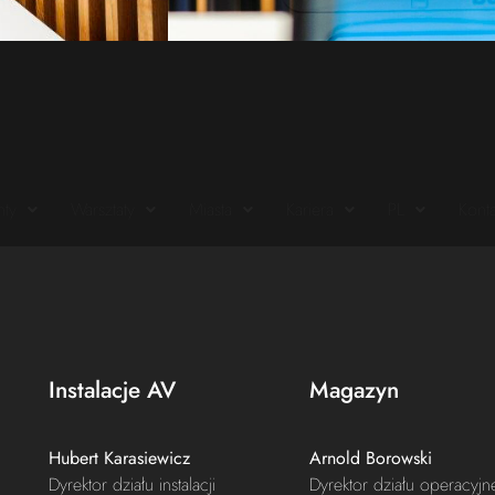
nty
Warsztaty
Miasta
Kariera
PL
Konta
Instalacje AV
Magazyn
Hubert Karasiewicz
Arnold Borowski
Dyrektor działu instalacji
Dyrektor działu operacyj