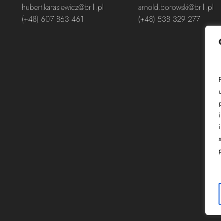
hubert.karasiewicz@brill.pl
arnold.borowski@brill.pl
(+48) 607 863 461
(+48) 538 329 277