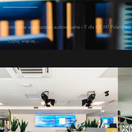
Dostarczone wyposażenie audiowizualne i IT dla ICE MT Poland (wcz
Czytaj więciej...
Image #1