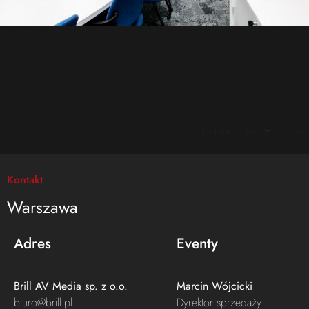
Instalacje AV
Eve
Kontakt
Warszawa
Adres
Eventy
Brill AV Media sp. z o.o.​
Marcin Wójcicki
biuro@brill.pl
Dyrektor sprzedaży