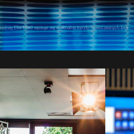
eśniej Ellie Mae) wpisuje się w aktualne trendy nowoczesnych biur
...
Image #2