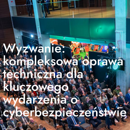
Wyzwanie:
kompleksowa oprawa
techniczna dla
kluczowego
wydarzenia o
cyberbezpieczeństwie