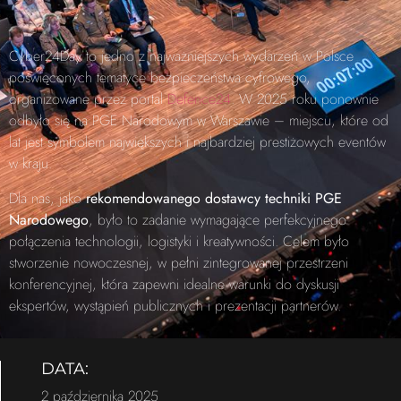
Cyber24Day to jedno z najważniejszych wydarzeń w Polsce
poświęconych tematyce bezpieczeństwa cyfrowego,
organizowane przez portal
Defence24
. W 2025 roku ponownie
odbyło się na PGE Narodowym w Warszawie – miejscu, które od
lat jest symbolem największych i najbardziej prestiżowych eventów
w kraju.
Dla nas, jako
rekomendowanego dostawcy techniki PGE
Narodowego
, było to zadanie wymagające perfekcyjnego
połączenia technologii, logistyki i kreatywności. Celem było
stworzenie nowoczesnej, w pełni zintegrowanej przestrzeni
konferencyjnej, która zapewni idealne warunki do dyskusji
ekspertów, wystąpień publicznych i prezentacji partnerów.
DATA:
2 października 2025