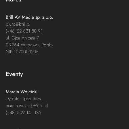
Brill AV Media sp. z o.o.​
biuro@brill.pl
(+48) 22 631 80 91
ul. Ojca Aniceta 7
03-264 Warszawa, Polska
NIP:1070003205
Eventy
Marcin Wójcicki
Dyrektor sprzedaży
marcin.wojcicki@brill.pl
(+48) 509 141 186