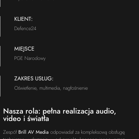
KLIENT:
Defence24
MIEJSCE
PGE Narodowy
ZAKRES USŁUG:
Oświetlenie, multimedia, nagłośnienie
Nasza rola: pełna realizacja audio,
video i światła
Zespół
Brill AV Media
odpowiadał za kompleksową obsługę