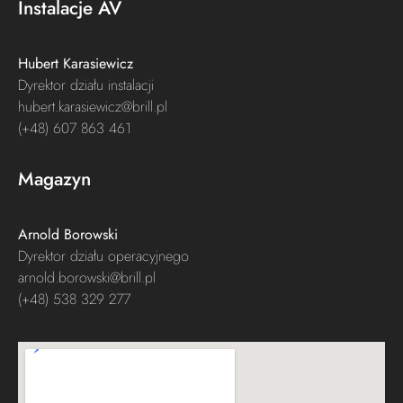
Instalacje AV
Hubert Karasiewicz
Dyrektor działu instalacji
hubert.karasiewicz@brill.pl
(+48) 607 863 461
Magazyn
Arnold Borowski
Dyrektor działu operacyjnego
arnold.borowski@brill.pl
(+48) 538 329 277