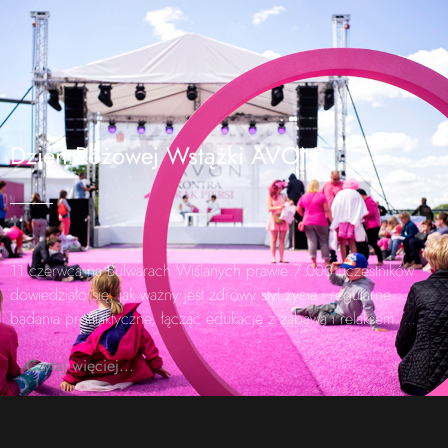
Dzień Różowej Wstążki AVON
11 czerwca na Bulwarach Wiślanych prawie 7 000 uczestników
dowiedziało się, jak ważny jest zdrowy styl życia i regularne
badania profilaktyczne, łącząc edukację z zabawą i relaksem.
...
Czytaj więciej...