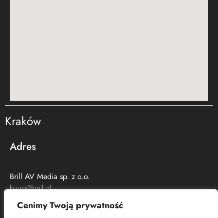
Kraków
Adres
Brill AV Media sp. z o.o.​
biuro@brill.pl
(+48)
608 039 057
Cenimy Twoją prywatność
ul. Kamienna 10,