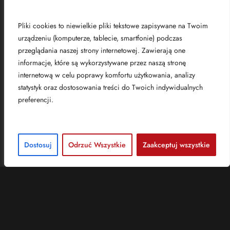
Czym są pliki cookies?
31-403 Kraków
NIP:1070003205
Pliki cookies to niewielkie pliki tekstowe zapisywane na Twoim
urządzeniu (komputerze, tablecie, smartfonie) podczas
przeglądania naszej strony internetowej. Zawierają one
Eventy
informacje, które są wykorzystywane przez naszą stronę
internetową w celu poprawy komfortu użytkowania, analizy
statystyk oraz dostosowania treści do Twoich indywidualnych
Piotr Łukasik
preferencji.
Dyrektor oddziału w Krakowie
piotr.lukasik@brill.pl
(+48)
608 039 057
Dostosuj
Odrzuć Wszystkie
Zaakceptuj wszystkie
Sprawdź aktualne oferty pracy
Polityka Prywatności