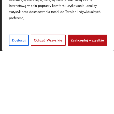
internetową w celu poprawy komfortu użytkowania, analizy
statystyk oraz dostosowania treści do Twoich indywidualnych
preferencji.
Kraków
Dostosuj
Odrzuć Wszystkie
Zaakceptuj wszystkie
Adres
Brill AV Media sp. z o.o.​
biuro@brill.pl
(+48)
608 039 057
ul. Kamienna 10,
31-403 Kraków
NIP:1070003205