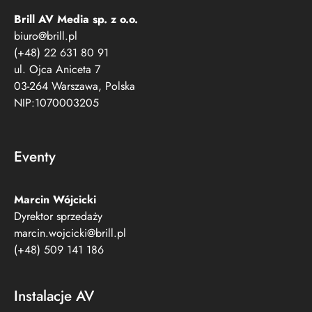
Brill AV Media sp. z o.o.​
biuro@brill.pl
(+48) 22 631 80 91
ul. Ojca Aniceta 7
03-264 Warszawa, Polska
NIP:1070003205
Eventy
Marcin Wójcicki
Dyrektor sprzedaży
marcin.wojcicki@brill.pl
(+48) 509 141 186
Instalacje AV