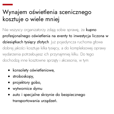
Wynajem oświetlenia scenicznego
kosztuje o wiele mniej
Nie wszyscy organizatorzy zdają sobie sprawę, że
kupno
profesjonalnego oświetlenia na eventy to inwestycja liczona w
dziesiątkach tysięcy złotych
. Już pojedyncza ruchoma głowa
dobrej jakości kosztuje kilka tysięcy, a do kompleksowej oprawy
wydarzenia potrzebujesz ich przynajmniej kilku. Do tego
dochodzą inne kosztowne sprzęty i akcesoria, w tym:
konsolety oświetleniowe,
stroboskopy,
projektory gobo,
wytwornice dymu
auto i specjalne skrzynie do bezpiecznego
transportowania urządzeń.