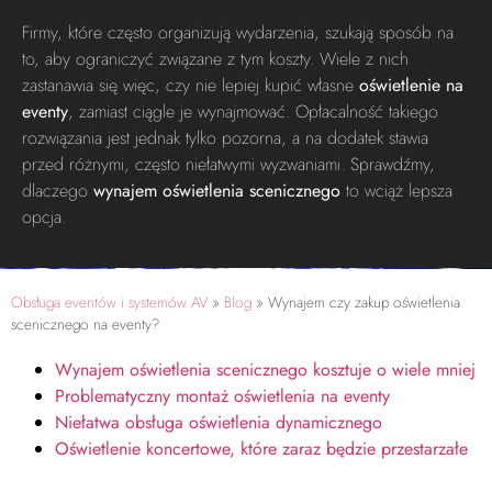
Firmy, które często organizują wydarzenia, szukają sposób na
to, aby ograniczyć związane z tym koszty. Wiele z nich
zastanawia się więc, czy nie lepiej kupić własne
oświetlenie na
eventy
, zamiast ciągle je wynajmować. Opłacalność takiego
rozwiązania jest jednak tylko pozorna, a na dodatek stawia
przed różnymi, często niełatwymi wyzwaniami. Sprawdźmy,
dlaczego
wynajem oświetlenia scenicznego
to wciąż lepsza
opcja.
Obsługa eventów i systemów AV
»
Blog
»
Wynajem czy zakup oświetlenia
scenicznego na eventy?
Wynajem oświetlenia scenicznego kosztuje o wiele mniej
Problematyczny montaż oświetlenia na eventy
Niełatwa obsługa oświetlenia dynamicznego
Oświetlenie koncertowe, które zaraz będzie przestarzałe