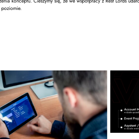
zenia konceptu. Cieszymy się, że we współpracy z Rest Lords udało 
 poziomie.