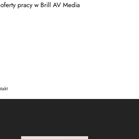
ferty pracy w Brill AV Media
Brill AV 
dostaw
w Merc
takt