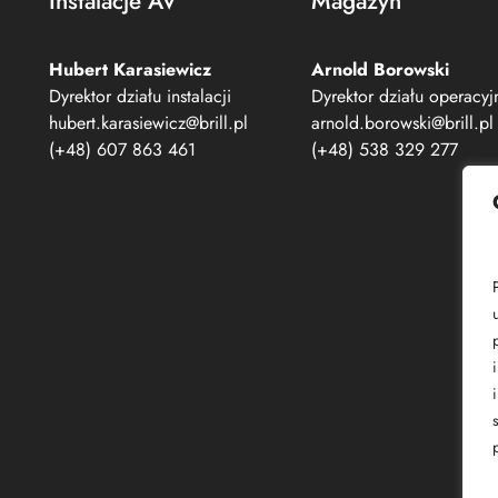
Instalacje AV
Magazyn
Hubert Karasiewicz
Arnold Borowski
Dyrektor działu instalacji
Dyrektor działu operacy
hubert.karasiewicz@brill.pl
arnold.borowski@brill.pl
(+48) 607 863 461
(+48) 538 329 277