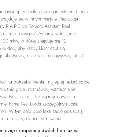
nsowanej technologicznie przestrzeni klienci
najduje się w innym mieście. Realizacja
ny R.A.R.E od Remote Assistant Real
tarczenie rozwiązań AV oraz wdrożenie i
100 mkw, w której znajduje się 12
-wideo, aby każdy klient czuł się
 akustyczną i zadbano o najwyższą jakość
 na potrzeby klienta i najlepiej radzić sobie
wytywanie głosu rozmówcy, wzmacnianie
ywistym, dlatego też zaprojektowano i
ie. Firma Rest Lords szczególny nacisk
eń. W tym celu obie lokalizacje posiadają
entrum zarządzania i sterowania.
sem dzięki kooperacji dwóch firm już na