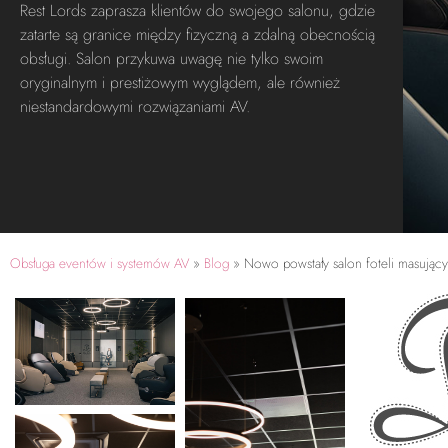
Rest Lords zaprasza klientów do swojego salonu, gdzie
zatarte są granice między fizyczną a zdalną obecnością
obsługi. Salon przykuwa uwagę nie tylko swoim
oryginalnym i prestiżowym wyglądem, ale również
niestandardowymi rozwiązaniami AV.
Obsługa eventów i systemów AV
»
Blog
»
Nowo powstały salon foteli masując