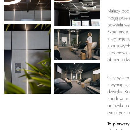
Należy podk
mogą przete
powstała we
Experience.
integrację 
luksusowych
niesamowici
obrazu i dź
Cały system
z wymagając
dźwięku. Ko
zbudowano d
położyła na
symetryczne
To pierwszy