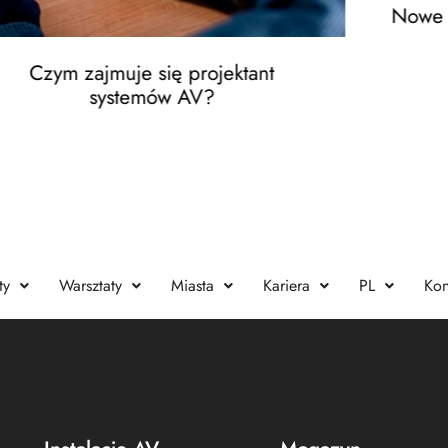
Nowe o
Czym zajmuje się projektant
systemów AV?
ty
Warsztaty
Miasta
Kariera
PL
Kon