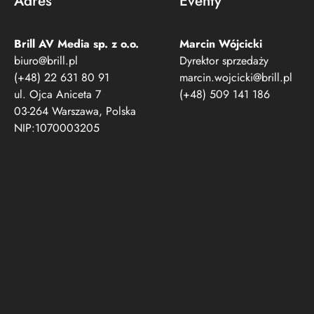
Adres
Eventy
Brill AV Media sp. z o.o.​
Marcin Wójcicki
biuro@brill.pl
Dyrektor sprzedaży
(+48) 22 631 80 91
marcin.wojcicki@brill.pl
ul. Ojca Aniceta 7
(+48) 509 141 186
03-264 Warszawa, Polska
NIP:1070003205