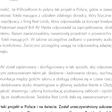
reślić, że R-ShowRoom to jedyny taki projekt w Polsce, gdzie w zaawa
stować fotele masujące z udziałem zdalnego doradcy, który fizycznie z
 współpracy z firmą Rest Lords, która odpowiadała za koncept kreatyw
 Natomiast zespół Brill AV Media odpowiadał za zaprojektowanie, dos
systemu. Razem zaaranżowaliśmy niesamowitą przestrzeń o powierzchni 
 foteli masujących. W salonie szczególnie zadbano o parametry audio 
e komfortowo. Zwrócono szczególną uwagę na odpowiednią adaptacje
więku.
 AV został zaplanowany i skonfigurowany w taki sposób, aby odpowiadać
ymi zastosowaniami takimi jak: śledzenie i kadrowanie obrazu, wych
munikacja między gośćmi salonu a obsługą odbywa się w czasie rzecz
edykowane studio streamingowe w głównej siedzibie klienta w Olsztyn
 jakość streamingu i płynną komunikację pozbawioną zakłóceń i opóźni
 łącze światłowodowe. Siedziba Rest Lords stała się zaawansowanym c
 taki projekt w Polsce i na świecie. Został urzeczywistniony sukce