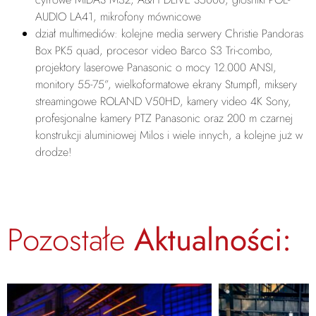
AUDIO LA41, mikrofony mównicowe
dział multimediów: kolejne media serwery Christie Pandoras
Box PK5 quad, procesor video Barco S3 Tri-combo,
projektory laserowe Panasonic o mocy 12.000 ANSI,
monitory 55-75”, wielkoformatowe ekrany Stumpfl, miksery
streamingowe ROLAND V50HD, kamery video 4K Sony,
profesjonalne kamery PTZ Panasonic oraz 200 m czarnej
konstrukcji aluminiowej Milos i wiele innych, a kolejne już w
drodze!
Pozostałe
Aktualności: