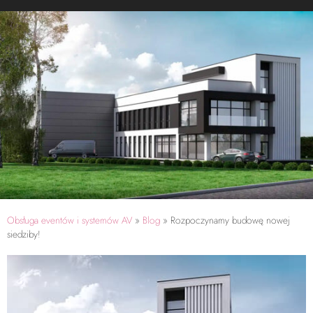
Obsługa eventów i systemów AV
»
Blog
»
Rozpoczynamy budowę nowej
siedziby!