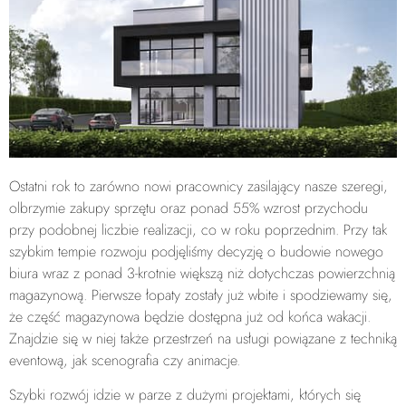
Ostatni rok to zarówno nowi pracownicy zasilający nasze szeregi,
olbrzymie zakupy sprzętu oraz ponad 55% wzrost przychodu
przy podobnej liczbie realizacji, co w roku poprzednim. Przy tak
szybkim tempie rozwoju podjęliśmy decyzję o budowie nowego
biura wraz z ponad 3-krotnie większą niż dotychczas powierzchnią
magazynową. Pierwsze łopaty zostały już wbite i spodziewamy się,
że część magazynowa będzie dostępna już od końca wakacji.
Znajdzie się w niej także przestrzeń na usługi powiązane z techniką
eventową, jak scenografia czy animacje.
Szybki rozwój idzie w parze z dużymi projektami, których się