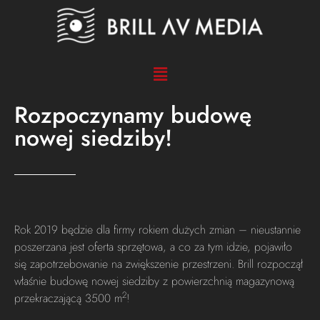
Rozpoczynamy budowę
nowej siedziby!
Rok 2019 będzie dla firmy rokiem dużych zmian – nieustannie
poszerzana jest oferta sprzętowa, a co za tym idzie, pojawiło
się zapotrzebowanie na zwiększenie przestrzeni. Brill rozpoczął
właśnie budowę nowej siedziby z powierzchnią magazynową
2
przekraczającą 3500 m
!