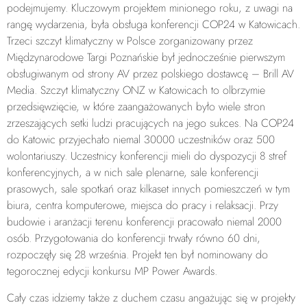
podejmujemy. Kluczowym projektem minionego roku, z uwagi na
rangę wydarzenia, była obsługa konferencji COP24 w Katowicach.
Trzeci szczyt klimatyczny w Polsce zorganizowany przez
Międzynarodowe Targi Poznańskie był jednocześnie pierwszym
obsługiwanym od strony AV przez polskiego dostawcę – Brill AV
Media. Szczyt klimatyczny ONZ w Katowicach to olbrzymie
przedsięwzięcie, w które zaangażowanych było wiele stron
zrzeszających setki ludzi pracujących na jego sukces. Na COP24
do Katowic przyjechało niemal 30000 uczestników oraz 500
wolontariuszy. Uczestnicy konferencji mieli do dyspozycji 8 stref
konferencyjnych, a w nich sale plenarne, sale konferencji
prasowych, sale spotkań oraz kilkaset innych pomieszczeń w tym
biura, centra komputerowe, miejsca do pracy i relaksacji. Przy
budowie i aranżacji terenu konferencji pracowało niemal 2000
osób. Przygotowania do konferencji trwały równo 60 dni,
rozpoczęły się 28 września. Projekt ten był nominowany do
tegorocznej edycji konkursu MP Power Awards.
Cały czas idziemy także z duchem czasu angażując się w projekty