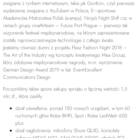
związane z rynkiem internetowym, takie jak GonKon, czyli pierwsze
wydarzenie związane z YouTubem w Polsce, E–sportowe
Akademickie Mistrzostwa Polski (e-ampy), Ninja’s Night Shift czy w
ramach grupy oneAVteam – Future Port Prague – pierwszy tak
wizjonerski festiwal międzynarodowy, na którym zaprezentowane
zostały najnowocześniejsze technologie z całego świata.
Jesteśmy również dumni z projektu Flesz Fashion Night 2018 –
The Art of the Industry wg konceptu kreatywnego Mea Group,
który zdobywa międzynarodowe nagrody, m.in. wyróżnienie
German Design Award 2019 w kat. Event-Excellent
Communications Design.
Poczyniliśmy także spore zakupy sprzętu o łącznej wartości 1,5
mln zł., które zasiliły:
dział oświetlenia: ponad 150 nowych urządzeń, w tym 60
ruchomych głów Robe BMFL Spot i Robe LedWash 600
plus
dział nagłośnienia: mikrofony Shure QLXD, konsolety
cyfrowe MIDAS M32, A&H DLIVE S5000, głośniki POL-